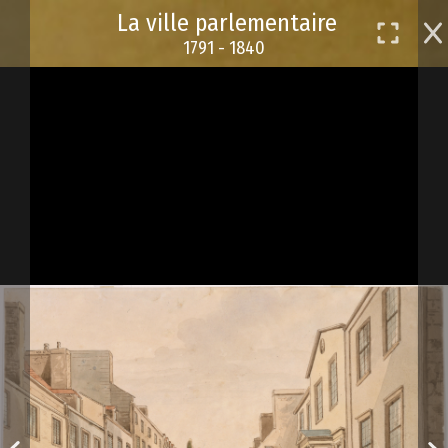
Passer
La ville parlementaire
au
1791 - 1840
contenu
principal