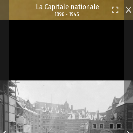
Passer
La Capitale nationale
au
1896 - 1945
contenu
principal