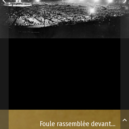
Foule rassemblée devant le reposoir au parc des Champs-de-Bataille