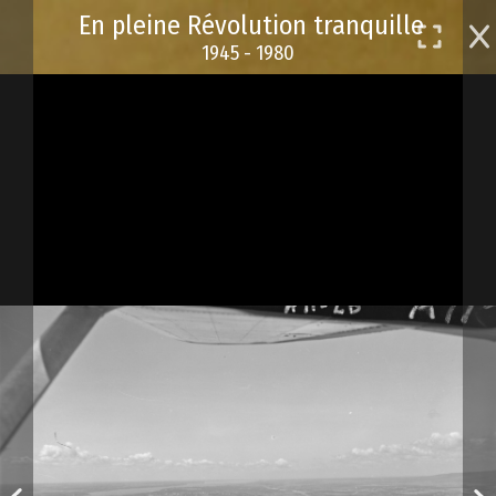
Passer
En pleine Révolution tranquille
au
1945 - 1980
contenu
principal