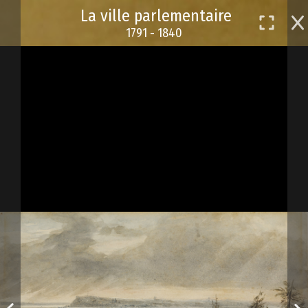
Passer
La ville parlementaire
au
1791 - 1840
contenu
principal