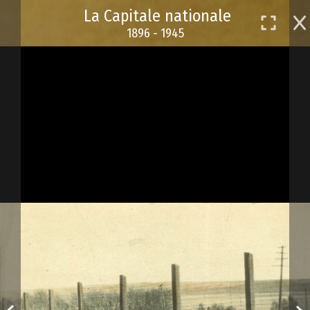
Passer
La Capitale nationale
au
1896 - 1945
contenu
principal