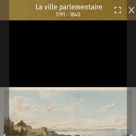
Passer
La ville parlementaire
au
1791 - 1840
contenu
principal