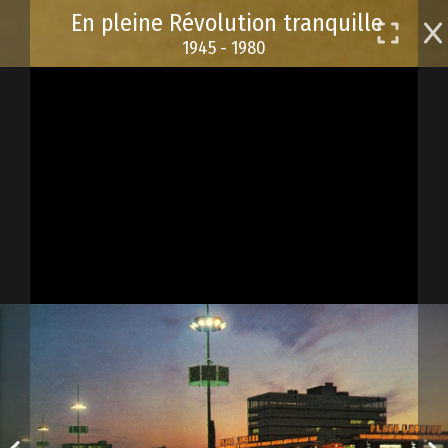
Passer
En pleine Révolution tranquille
au
1945 - 1980
contenu
principal