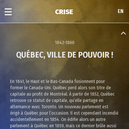
Passer
Passer
au
à
CRISE
EN
EN
contenu
la
principal
navigation
par
époque
1842-1860
QUÉBEC, VILLE DE POUVOIR !
En 1841, le Haut et le Bas-Canada fusionnent pour
former le Canada-Uni. Québec perd alors son titre de
capitale au profit de Montréal. À partir de 1852, Québec
retrouve ce statut de capitale, qu’elle partage en
alternance avec Toronto. Un nouveau parlement est
érigé à Québec pour l’occasion. Il est cependant incendié
accidentellement en 1854. On édifie alors un autre
parlement à Québec en 1859, mais ce dernier brûle aussi