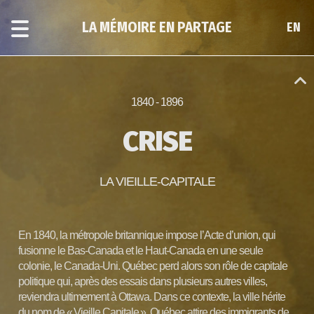
Passer
Passer
au
à
LA MÉMOIRE EN PARTAGE
EN
EN
contenu
la
principal
navigation
par
époque
1840 - 1896
CRISE
LA VIEILLE-CAPITALE
En 1840, la métropole britannique impose l’Acte d’union, qui
fusionne le Bas-Canada et le Haut-Canada en une seule
colonie, le Canada-Uni. Québec perd alors son rôle de capitale
politique qui, après des essais dans plusieurs autres villes,
reviendra ultimement à Ottawa. Dans ce contexte, la ville hérite
du nom de « Vieille Capitale ». Québec attire des immigrants de