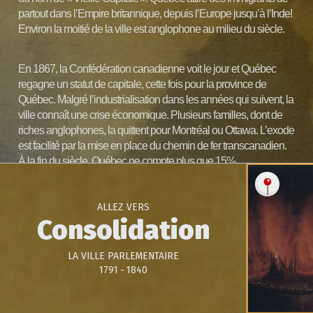
partout dans l’Empire britannique, depuis l’Europe jusqu’à l’Inde!
Environ la moitié de la ville est anglophone au milieu du siècle.
En 1867, la Confédération canadienne voit le jour et Québec
regagne un statut de capitale, cette fois pour la province de
Québec. Malgré l’industrialisation dans les années qui suivent, la
ville connaît une crise économique. Plusieurs familles, dont de
riches anglophones, la quittent pour Montréal ou Ottawa. L’exode
est facilité par la mise en place du chemin de fer transcanadien.
À la fin du siècle, Québec ne compte plus que 15%
d’anglophones parmi ses 65 000 habitants.
ALLEZ VERS
Consolidation
LA VILLE PARLEMENTAIRE
1840-1889
1791 - 1840
Une ville à demi
anglophone